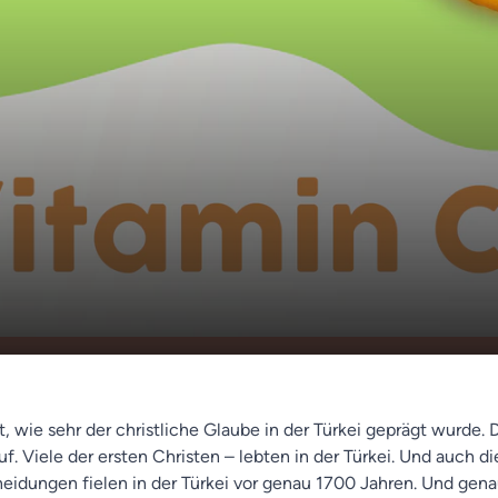
en urchristlichen Stätten - Sprüche aus der Bibel
00:00
 in der Kirche👩⛪
t, wie sehr der christliche Glaube in der Türkei geprägt wurde. 
uf. Viele der ersten Christen – lebten in der Türkei. Und auch d
idungen fielen in der Türkei vor genau 1700 Jahren. Und gena