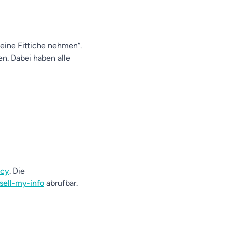
eine Fittiche nehmen“.
n. Dabei haben alle
acy
. Die
sell-my-info
abrufbar.