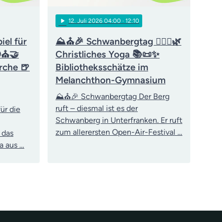
play_arrow
12
. Juli 2026 04:00
· 12:10
iel für
⛰️⛪🎉 Schwanbergtag 🧘‍♀️✝️🌿
🌍⛪🤝
Christliches Yoga 📚📜✨
rche 🍺
Bibliotheksschätze im
Melanchthon-Gymnasium
⛰️⛪🎉 Schwanbergtag Der Berg
ruft – diesmal ist es der
ür die
Schwanberg in Unterfranken. Er ruft
zum allerersten Open-Air-Festival …
 das
a aus …