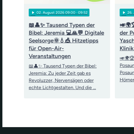
play_arrow
play_arrow
02
. August 2026 09:00
· 09:52
26
.
📖👤✨ Tausend Typen der
🎺🌍
Bibel: Jeremia 💻🙏💬 Digitale
der P
Seelsorge🌞💧🎪 Hitzetipps
Yasch
für Open-Air-
Klini
Veranstaltungen
🎺🌍🏆
Posau
📖👤✨ Tausend Typen der Bibel:
Posaun
Jeremia: Zu jeder Zeit gab es
Hörner
Revoluzzer, Nervensägen oder
echte Lichtgestalten. Und die …