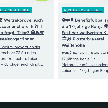
play_arrow
 Juli 2026 04:00
· 10:40
19
. Juli 2026 04:00
· 12:19
 Weltrekordversuch
⚽❤️🎗️ Benefizfußballsp
osaunenchöre 👦❓👨‍⚖️
die 17-jährige Ronja 
a fragt: Talar? 🏥🙏💙
Fest der weltweiten Ki
kseelsorger*innen
🏛️🌿 Klosterbrauerei
Weißenohe
 Weltrekordversuch der
nenchöre 72 Stunden
⚽❤️🎗️ Benefizfußballspiel f
en, Trompeten, Tuben,
17-jährige Ronja Ein
 – durchgehend! Klingt …
Motorrollerunfall verändert
Leben der 17-jährigen Ronj