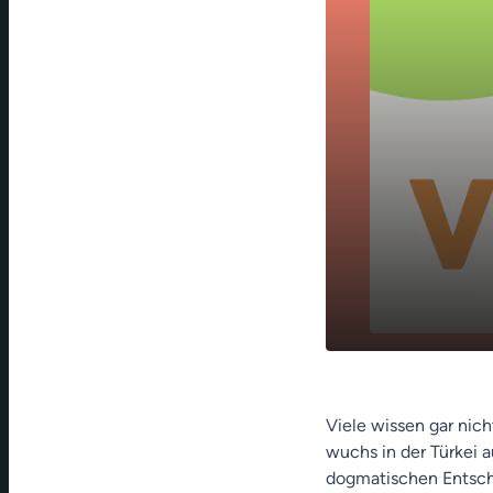
✝️Reise zu d
play_arrow
📖 - Frauen
Viele wissen gar nich
wuchs in der Türkei a
dogmatischen Entsche