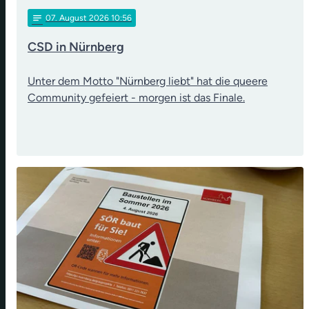
notes
07
. August 2026 10:56
CSD in Nürnberg
Unter dem Motto "Nürnberg liebt" hat die queere
Community gefeiert - morgen ist das Finale.