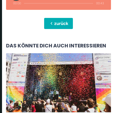
00:00
00:43
chevron_left
zurück
DAS KÖNNTE DICH AUCH INTERESSIEREN
Marco Liske