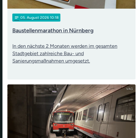
notes
05
. August 2026 10:18
Baustellenmarathon in Nürnberg
In den nächste 2 Monaten werden im gesamten
Stadtgebiet zahlreiche Bau- und
Sanierungsmaßnahmen umgesetzt.
VAG