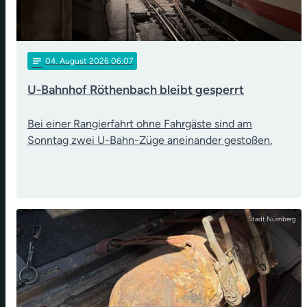
notes
04
. August 2026 06:07
U-Bahnhof Röthenbach bleibt gesperrt
Bei einer Rangierfahrt ohne Fahrgäste sind am
Sonntag zwei U-Bahn-Züge aneinander gestoßen.
Stadt Nürnberg