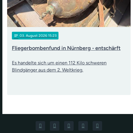
notes
03
. August 2026 15:23
Fliegerbombenfund in Nürnberg - entschärft
Es handelte sich um einen 112 Kilo schweren
Blindgänger aus dem 2. Weltkrieg.