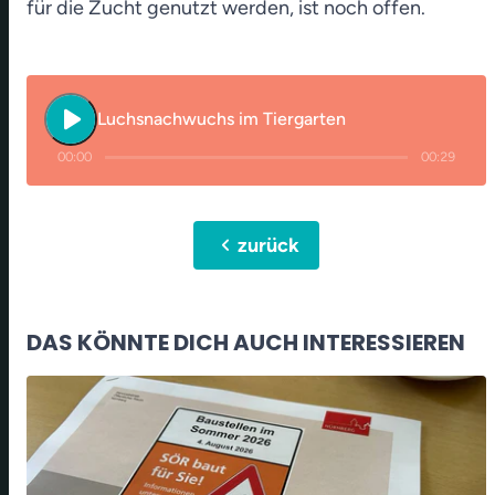
für die Zucht genutzt werden, ist noch offen.
play_arrow
Luchsnachwuchs im Tiergarten
00:00
00:29
chevron_left
zurück
DAS KÖNNTE DICH AUCH INTERESSIEREN