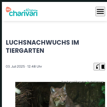
menu
LUCHSNACHWUCHS IM
TIERGARTEN
headphones
chrome_reader_mode
03. Juli 2025
· 12:48 Uhr
Tom Burger / Tiergarten Stadt Nürnberg