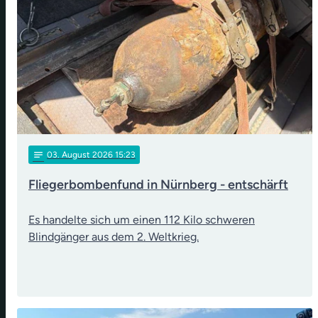
notes
03
. August 2026 15:23
Fliegerbombenfund in Nürnberg - entschärft
Es handelte sich um einen 112 Kilo schweren
Blindgänger aus dem 2. Weltkrieg.