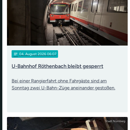
notes
04
. August 2026 06:07
U-Bahnhof Röthenbach bleibt gesperrt
Bei einer Rangierfahrt ohne Fahrgäste sind am
Sonntag zwei U-Bahn-Züge aneinander gestoßen.
Stadt Nürnberg