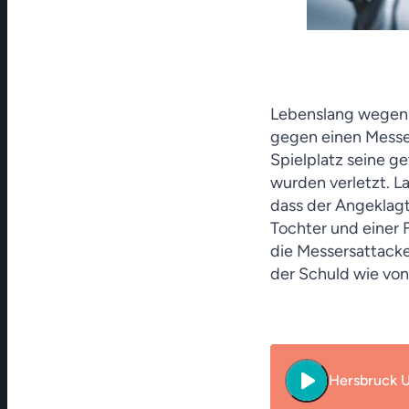
Lebenslang wegen v
gegen einen Messe
Spielplatz seine g
wurden verletzt. L
dass der Angeklag
Tochter und einer 
die Messersattacke
der Schuld wie von
play_arrow
Hersbruck U