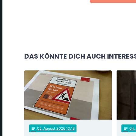
DAS KÖNNTE DICH AUCH INTERES
notes
notes
05
. August 2026 10:18
04
.