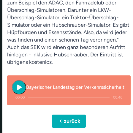
zum Beispiel den ADAC, den Fahrradclub oder
Überschlag-Simulatoren. Darunter ein LKW-
Überschlag-Simulator, ein Traktor-Überschlag-
Simulator oder ein Hubschrauber-Simulator. Es gibt
Hüpfburgen und Essensstände. Also, da wird jeder
was finden und einen schönen Tag verbringen."
Auch das SEK wird einen ganz besonderen Aufritt
hinlegen - inklusive Hubschrauber. Der Eintritt ist
übrigens kostenlos.
play_arrow
Bayerischer Landestag der Verkehrssicherheit
00:00
00:46
chevron_left
zurück