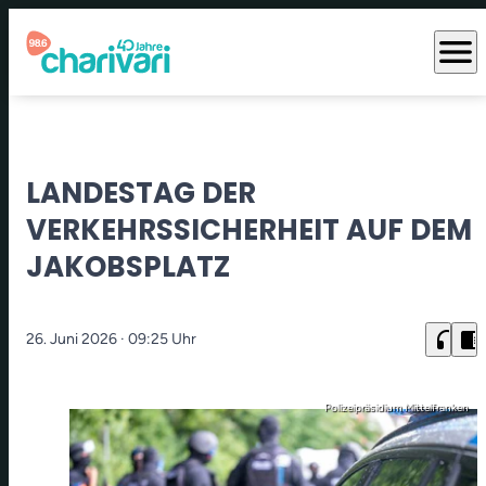
menu
LANDESTAG DER
VERKEHRSSICHERHEIT AUF DEM
JAKOBSPLATZ
headphones
chrome_reader_mode
26. Juni 2026
· 09:25 Uhr
Polizeipräsidium Mittelfranken