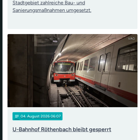
Stadtgebiet zahlreiche Bau- und
Sanierungsmaßnahmen umgesetzt.
VAG
notes
04
. August 2026 06:07
U-Bahnhof Röthenbach bleibt gesperrt