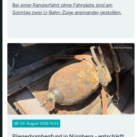
Bei einer Rangierfahrt ohne Fahrgäste sind am
Sonntag zwei U-Bahn-Züge aneinander gestoßen.
Stadt Nürnberg
notes
03
. August 2026 15:23
Fliegerbombenfund in Nürnberg - entschärft