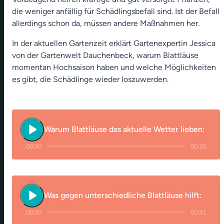
die weniger anfällig für Schädlingsbefall sind. Ist der Befall
allerdings schon da, müssen andere Maßnahmen her.
In der aktuellen Gartenzeit erklärt Gartenexpertin Jessica
von der Gartenwelt Dauchenbeck, warum Blattläuse
momentan Hochsaison haben und welche Möglichkeiten
es gibt, die Schädlinge wieder loszuwerden.
play_arrow
Warum Blattläuse das aktuelle Wetter lieben:
00:00
00:35
play_arrow
Was gegen unterschiedliche Blattläuse hilft:
00:00
00:41