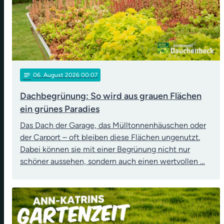
notes
06
. August 2026 00:07
Dachbegrünung: So wird aus grauen Flächen
ein grünes Paradies
Das Dach der Garage, das Mülltonnenhäuschen oder
der Carport – oft bleiben diese Flächen ungenutzt.
Dabei können sie mit einer Begrünung nicht nur
schöner aussehen, sondern auch einen wertvollen …