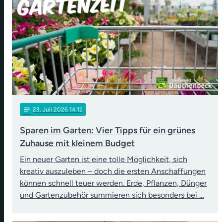
notes
23
. Juli 2026 14:12
Sparen im Garten: Vier Tipps für ein grünes
Zuhause mit kleinem Budget
Ein neuer Garten ist eine tolle Möglichkeit, sich
kreativ auszuleben – doch die ersten Anschaffungen
können schnell teuer werden. Erde, Pflanzen, Dünger
und Gartenzubehör summieren sich besonders bei …