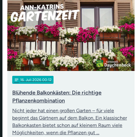
notes
16
. Juli 2026 00:12
Blühende Balkonkästen: Die richtige
Pflanzenkombination
Nicht jeder hat einen großen Garten – für viele
beginnt das Gärtnern auf dem Balkon. Ein klassischer
Balkonkasten bietet schon auf kleinem Raum viele
Möglichkeiten, wenn die Pflanzen gut …