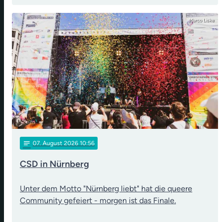
Marco Liske
notes
07
. August 2026 10:56
CSD in Nürnberg
Unter dem Motto "Nürnberg liebt" hat die queere
Community gefeiert - morgen ist das Finale.