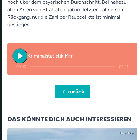
noch über dem bayerischen Durchschnitt. Bei nahezu
allen Arten von Straftaten gab im letzten Jahr einen
Rückgang, nur die Zahl der Raubdelikte ist minimal
gestiegen.
play_arrow
Kriminalstatistik Mfr
00:00
00:41
chevron_left
zurück
DAS KÖNNTE DICH AUCH INTERESSIEREN
Uwe Niklas