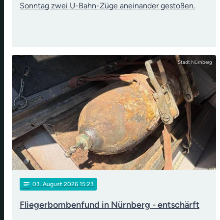
Sonntag zwei U-Bahn-Züge aneinander gestoßen.
Stadt Nürnberg
notes
03
. August 2026 15:23
Fliegerbombenfund in Nürnberg - entschärft