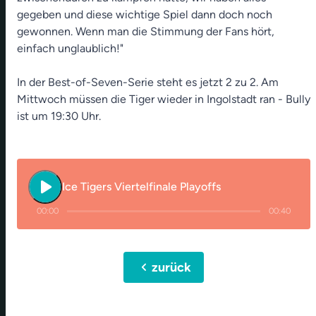
gegeben und diese wichtige Spiel dann doch noch
gewonnen. Wenn man die Stimmung der Fans hört,
einfach unglaublich!"
In der Best-of-Seven-Serie steht es jetzt 2 zu 2. Am
Mittwoch müssen die Tiger wieder in Ingolstadt ran - Bully
ist um 19:30 Uhr.
play_arrow
Ice Tigers Viertelfinale Playoffs
00:00
00:40
chevron_left
zurück