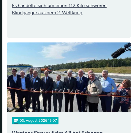
Es handelte sich um einen 112 Kilo schweren
Blindgänger aus dem 2. Weltkrieg.
notes
03
. August 2026 15:07
Weniger Stau auf der A3 bei Erlangen