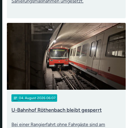
Sanierungsmaßnahmen umgesetzt.
VAG
notes
04
. August 2026 06:07
U-Bahnhof Röthenbach bleibt gesperrt
Bei einer Rangierfahrt ohne Fahrgäste sind am