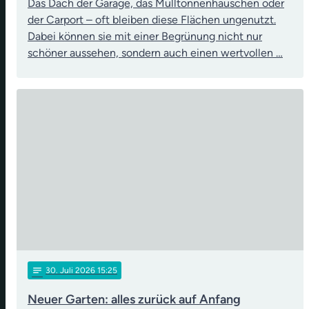
Das Dach der Garage, das Mülltonnenhäuschen oder
der Carport – oft bleiben diese Flächen ungenutzt.
Dabei können sie mit einer Begrünung nicht nur
schöner aussehen, sondern auch einen wertvollen …
notes
30
. Juli 2026 15:25
Neuer Garten: alles zurück auf Anfang