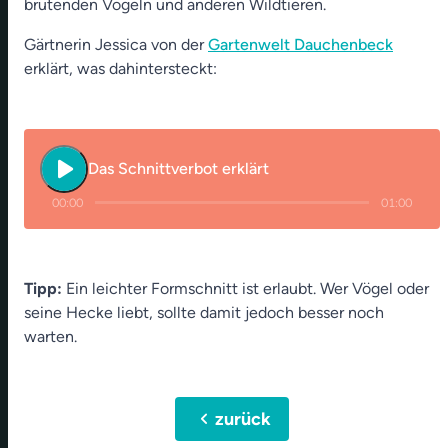
brütenden Vögeln und anderen Wildtieren.
Gärtnerin Jessica von der
Gartenwelt Dauchenbeck
erklärt, was dahintersteckt:
play_arrow
Das Schnittverbot erklärt
00:00
01:00
Tipp:
Ein leichter Formschnitt ist erlaubt. Wer Vögel oder
seine Hecke liebt, sollte damit jedoch besser noch
warten.
chevron_left
zurück