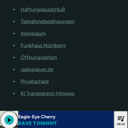
Haftungsausschluß
Teilnahmebedingungen
Impressum
Funkhaus Nürnberg
Öffnungszeiten
radioplayer.de
Privatsphäre
KI Transparenz-Hinweis
Eagle-Eye Cherry
queue_music
play_arrow
SAVE TONIGHT