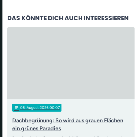
DAS KÖNNTE DICH AUCH INTERESSIEREN
notes
06
. August 2026 00:07
Dachbegrünung: So wird aus grauen Flächen
ein grünes Paradies