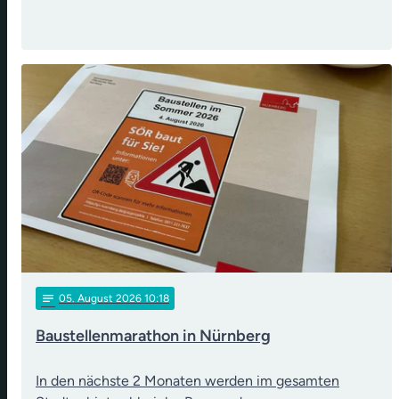
notes
05
. August 2026 10:18
Baustellenmarathon in Nürnberg
In den nächste 2 Monaten werden im gesamten