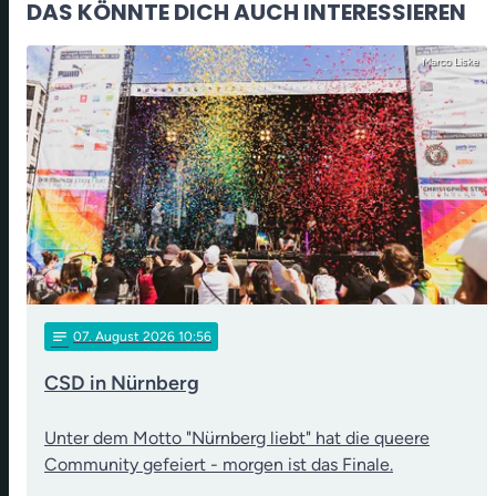
DAS KÖNNTE DICH AUCH INTERESSIEREN
Marco Liske
notes
07
. August 2026 10:56
CSD in Nürnberg
Unter dem Motto "Nürnberg liebt" hat die queere
Community gefeiert - morgen ist das Finale.