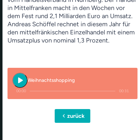
in Mittelfranken macht in den Wochen vor
dem Fest rund 2,1 Milliarden Euro an Umsatz.
Andreas Schöffel rechnet in diesem Jahr für
den mittelfränkischen Einzelhandel mit einem
Umsatzplus von nominal 1,3 Prozent.
play_arrow
Weihnachtsshopping
00:00
00:31
chevron_left
zurück