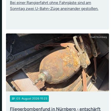
Bei einer Rangierfahrt ohne Fahrgäste sind am
Sonntag zwei U-Bahn-Züge aneinander gestoßen.
Stadt Nürnberg
notes
03
. August 2026 15:23
Fliegerbombenfund in Nürnberg - entschärft