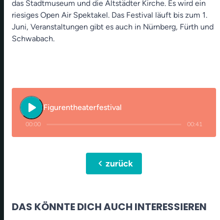
das Stadtmuseum und die Altstädter Kirche. Es wird ein
riesiges Open Air Spektakel. Das Festival läuft bis zum 1.
Juni, Veranstaltungen gibt es auch in Nürnberg, Fürth und
Schwabach.
play_arrow
Figurentheaterfestival
00:00
00:41
chevron_left
zurück
DAS KÖNNTE DICH AUCH INTERESSIEREN