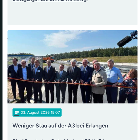
notes
03
. August 2026 15:07
Weniger Stau auf der A3 bei Erlangen