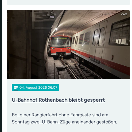
VAG
notes
04
. August 2026 06:07
U-Bahnhof Röthenbach bleibt gesperrt
Bei einer Rangierfahrt ohne Fahrgäste sind am
Sonntag zwei U-Bahn-Züge aneinander gestoßen.