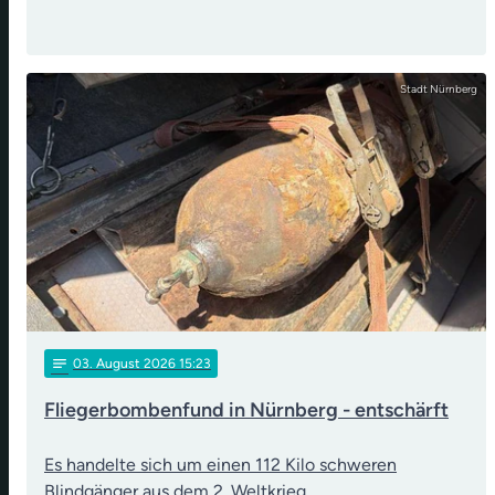
Stadt Nürnberg
notes
03
. August 2026 15:23
Fliegerbombenfund in Nürnberg - entschärft
Es handelte sich um einen 112 Kilo schweren
Blindgänger aus dem 2. Weltkrieg.