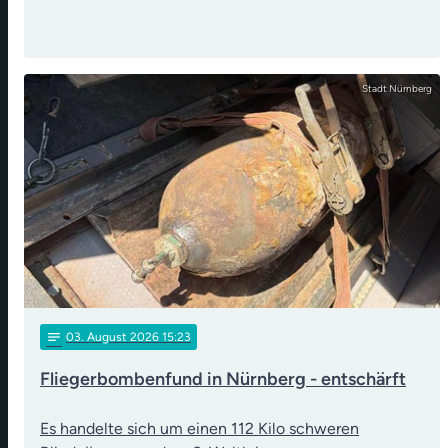
Stadt Nürnberg
notes
03
. August 2026 15:23
Fliegerbombenfund in Nürnberg - entschärft
Es handelte sich um einen 112 Kilo schweren