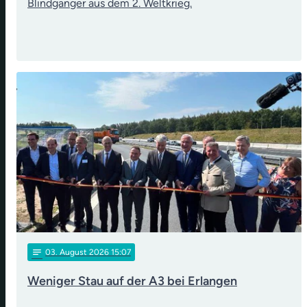
Blindgänger aus dem 2. Weltkrieg.
notes
03
. August 2026 15:07
Weniger Stau auf der A3 bei Erlangen