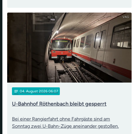
VAG
notes
04
. August 2026 06:07
U-Bahnhof Röthenbach bleibt gesperrt
Bei einer Rangierfahrt ohne Fahrgäste sind am
Sonntag zwei U-Bahn-Züge aneinander gestoßen.