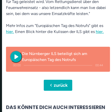
für Tag geleistet wird. Vom Rettungsdienst über den
Feuerwehreinsatz - also letzendlich kann man live dabei
sein, bei dem was unsere Einsatzkräfte leisten."
Mehr Infos zum "Europäischen Tag des Notrufs" gibt es
hier.
Einen Blick hinter die Kulissen der ILS gibt es
hier.
Die Nürnberger ILS beteiligt sich am
play_arrow
Europäischen Tag des Notrufs
00:00
00:44
chevron_left
zurück
DAS KÖNNTE DICH AUCH INTERESSIEREN