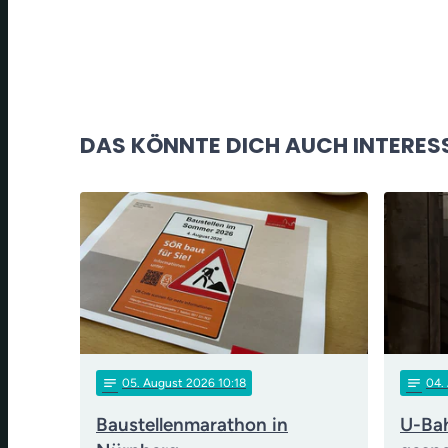
DAS KÖNNTE DICH AUCH INTERES
notes
notes
05
. August 2026 10:18
04
.
Baustellenmarathon in
U-Bah