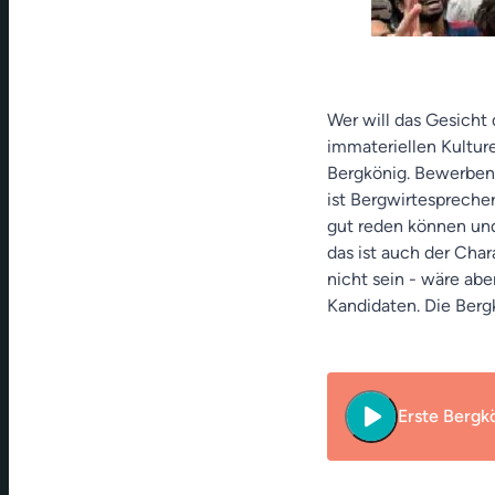
Wer will das Gesich
immateriellen Kulture
Bergkönig. Bewerben 
ist Bergwirtesprecher
gut reden können und
das ist auch der Char
nicht sein - wäre abe
Kandidaten. Die Berg
play_arrow
Erste Bergkö