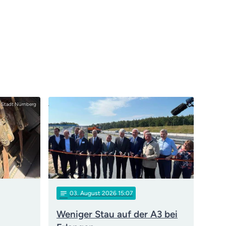
Stadt Nürnberg
notes
03
. August 2026 15:07
Weniger Stau auf der A3 bei