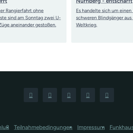
rrt
Nürnberg - entschärft
ner Rangierfahrt ohne
Es handelte sich um einen 
ste sind am Sonntag zwei U-
schweren Blindgänger aus
üge aneinander gestoßen.
Weltkrieg.
hluß
Teilnahmebedingungen
Impressum
Funkhau