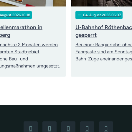
notes
 August 2026 10:18
04
. August 2026 06:07
ellenmarathon in
U-Bahnhof Röthenbach
berg
gesperrt
 nächste 2 Monaten werden
Bei einer Rangierfahrt ohn
amten Stadtgebiet
Fahrgäste sind am Sonntag
iche Bau- und
Bahn-Züge aneinander ges
rungsmaßnahmen umgesetzt.