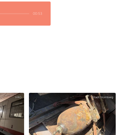
00:53
VAG
Stadt Nürnberg