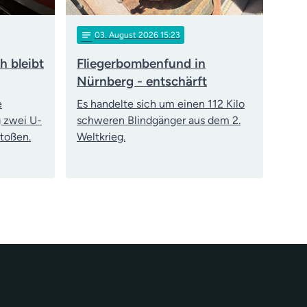
notes
03
. August 2026 15:23
 bleibt
Fliegerbombenfund in
Nürnberg - entschärft
e
Es handelte sich um einen 112 Kilo
 zwei U-
schweren Blindgänger aus dem 2.
toßen.
Weltkrieg.