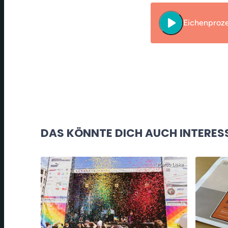
play_arrow
Eichenproze
DAS KÖNNTE DICH AUCH INTERES
Marco Liske