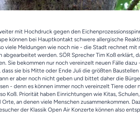
eiter mit Hochdruck gegen den Eichenprozessionsspinn
pe können bei Hauptkontakt schwere allergische Reakti
 so viele Meldungen wie noch nie - die Stadt rechnet mit 
h abgearbeitet werden. SÖR Sprecher Tim Koß erklärt, d
n. Sie bekommen nur noch vereinzelt neuen Fälle dazu - d
, dass sie bis Mitte oder Ende Juli die größten Baustelle
nn er aber noch nicht geben und bittet daher die Bürg
sen - denn es können immer noch vereinzelt Tiere oder 
so Koß.
Priorität haben Einrichtungen wie Kitas, Schulen
 Orte, an denen viele Menschen zusammenkommen. Dazu
Besucher der Klassik Open Air Konzerte können also ents