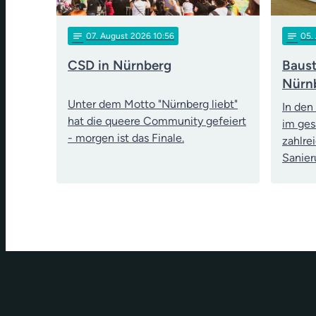
notes
notes
07
. August 2026 10:56
05
.
CSD in Nürnberg
Baust
Nürn
Unter dem Motto "Nürnberg liebt"
In den
hat die queere Community gefeiert
im ges
- morgen ist das Finale.
zahlre
Sanie