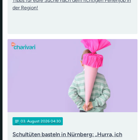
Tipps für eure Suche nach dem richtigen Ferienjob in
der Region!
notes
03
. August 2026 04:30
Schultüten basteln in Nürnberg: „Hurra, ich