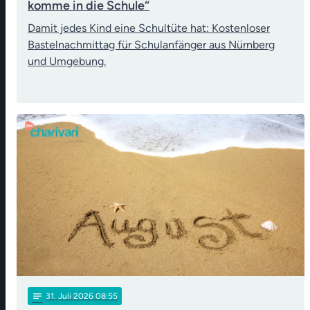
komme in die Schule“
Damit jedes Kind eine Schultüte hat: Kostenloser
Bastelnachmittag für Schulanfänger aus Nürnberg
und Umgebung.
notes
31
. Juli 2026 08:55