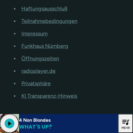
Haftungsausschluß
Teilnahmebedingungen
Impressum
Funkhaus Nürnberg
Öffnungszeiten
radioplayer.de
Privatsphäre
KI Transparenz-Hinweis
4 Non Blondes
queue_music
play_arrow
WHAT'S UP?