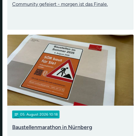
Community gefeiert - morgen ist das Finale.
notes
05
. August 2026 10:18
Baustellenmarathon in Nürnberg