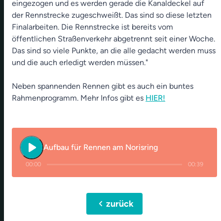
eingezogen und es werden gerade die Kanaldeckel auf
der Rennstrecke zugeschweißt. Das sind so diese letzten
Finalarbeiten. Die Rennstrecke ist bereits vom
öffentlichen Straßenverkehr abgetrennt seit einer Woche.
Das sind so viele Punkte, an die alle gedacht werden muss
und die auch erledigt werden müssen."
Neben spannenden Rennen gibt es auch ein buntes
Rahmenprogramm. Mehr Infos gibt es
HIER!
play_arrow
Aufbau für Rennen am Norisring
00:00
00:39
chevron_left
zurück