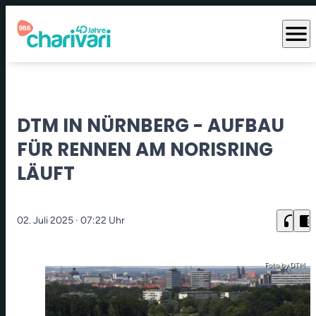
menu
DTM IN NÜRNBERG - AUFBAU
FÜR RENNEN AM NORISRING
LÄUFT
headphones
chrome_reader_mode
02. Juli 2025
· 07:22 Uhr
Foto by DTM