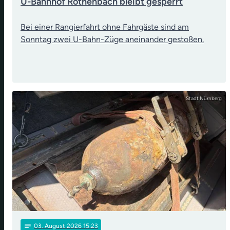
U-Bahnhof Röthenbach bleibt gesperrt
Bei einer Rangierfahrt ohne Fahrgäste sind am
Sonntag zwei U-Bahn-Züge aneinander gestoßen.
Stadt Nürnberg
notes
03
. August 2026 15:23