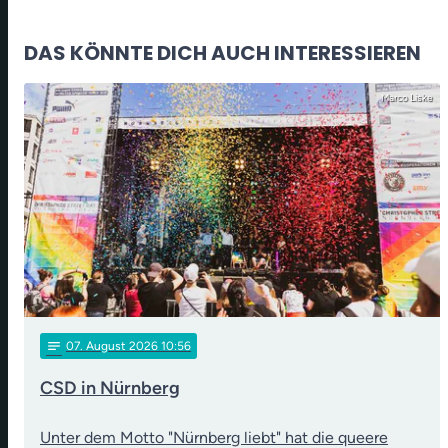
DAS KÖNNTE DICH AUCH INTERESSIEREN
Marco Liske
notes
07
. August 2026 10:56
CSD in Nürnberg
Unter dem Motto "Nürnberg liebt" hat die queere