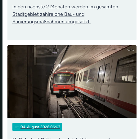
In den nächste 2 Monaten werden im gesamten
Stadtgebiet zahlreiche Bau- und
Sanierungsmaßnahmen umgesetzt.
VAG
notes
04
. August 2026 06:07