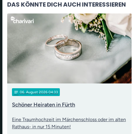
DAS KÖNNTE DICH AUCH INTERESSIEREN
notes
06
. August 2026 04:33
Schöner Heiraten in Fürth
Eine Traumhochzeit im Märchenschloss oder im alten
Rathaus- in nur 15 Minuten!