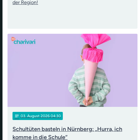
der Region!
notes
03
. August 2026 04:30
Schultüten basteln in Nürnberg: „Hurra, ich
komme in die Schule“