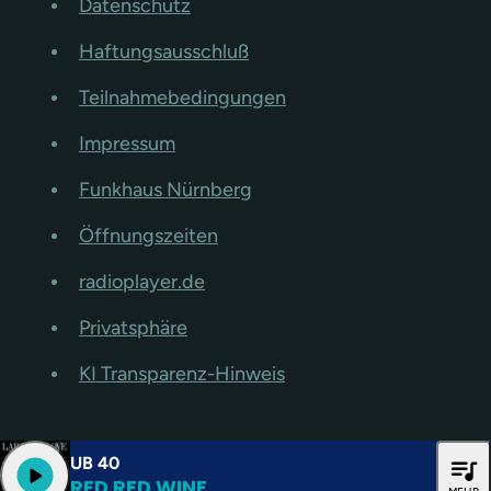
Datenschutz
Haftungsausschluß
Teilnahmebedingungen
Impressum
Funkhaus Nürnberg
Öffnungszeiten
radioplayer.de
Privatsphäre
KI Transparenz-Hinweis
UB 40
queue_music
play_arrow
RED RED WINE