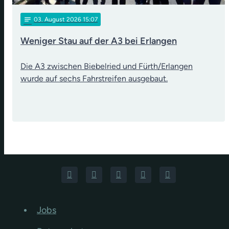
notes
03
. August 2026 15:07
Weniger Stau auf der A3 bei Erlangen
Die A3 zwischen Biebelried und Fürth/Erlangen
wurde auf sechs Fahrstreifen ausgebaut.
Jobs