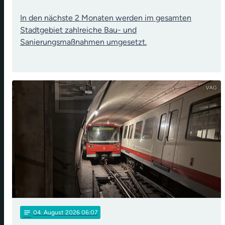
In den nächste 2 Monaten werden im gesamten
Stadtgebiet zahlreiche Bau- und
Sanierungsmaßnahmen umgesetzt.
VAG
notes
04
. August 2026 06:07