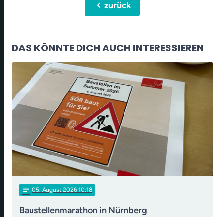
chevron_left
zurück
DAS KÖNNTE DICH AUCH INTERESSIEREN
notes
05
. August 2026 10:18
Baustellenmarathon in Nürnberg