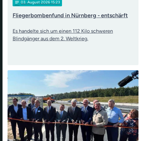
notes
03
. August 2026 15:23
Fliegerbombenfund in Nürnberg - entschärft
Es handelte sich um einen 112 Kilo schweren
Blindgänger aus dem 2. Weltkrieg.