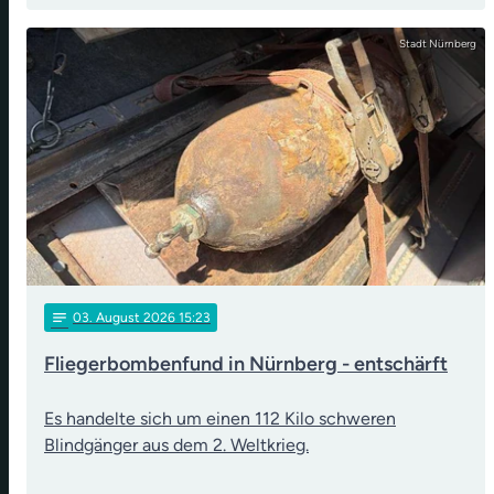
Stadt Nürnberg
notes
03
. August 2026 15:23
Fliegerbombenfund in Nürnberg - entschärft
Es handelte sich um einen 112 Kilo schweren
Blindgänger aus dem 2. Weltkrieg.