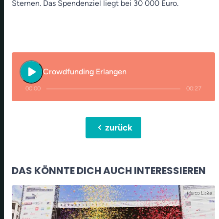
Sternen. Das Spendenziel liegt bei 30 000 Euro.
play_arrow
Crowdfunding Erlangen
00:00
00:27
chevron_left
zurück
DAS KÖNNTE DICH AUCH INTERESSIEREN
Marco Liske