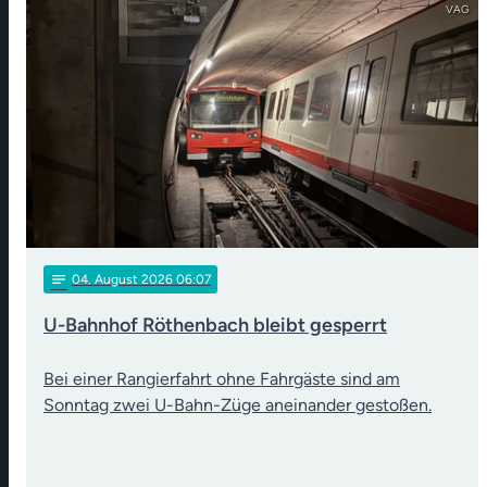
VAG
notes
04
. August 2026 06:07
U-Bahnhof Röthenbach bleibt gesperrt
Bei einer Rangierfahrt ohne Fahrgäste sind am
Sonntag zwei U-Bahn-Züge aneinander gestoßen.