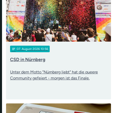
notes
07
. August 2026 10:56
CSD in Nürnberg
Unter dem Motto "Nürnberg liebt" hat die queere
Community gefeiert - morgen ist das Finale.