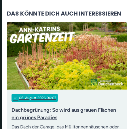
DAS KÖNNTE DICH AUCH INTERESSIEREN
notes
06
. August 2026 00:07
Dachbegrünung: So wird aus grauen Flächen
ein grünes Paradies
Das Dach der Garage, das Mülltonnenhäuschen oder