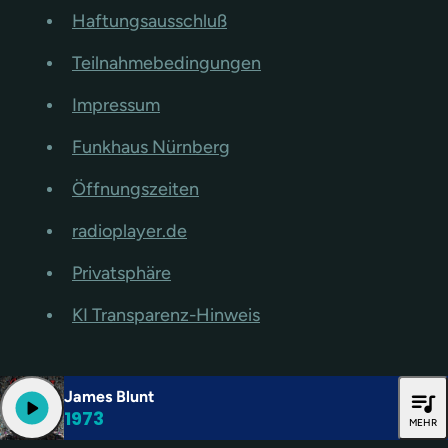
Haftungsausschluß
Teilnahmebedingungen
Impressum
Funkhaus Nürnberg
Öffnungszeiten
radioplayer.de
Privatsphäre
KI Transparenz-Hinweis
James Blunt
queue_music
play_arrow
1973