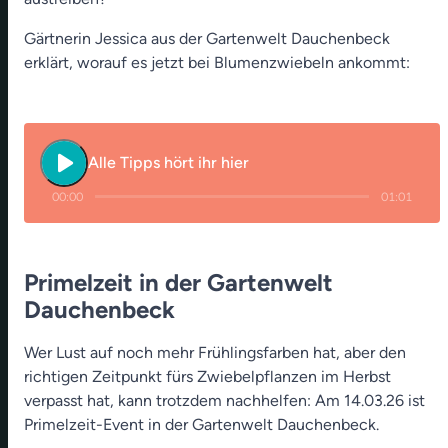
Gärtnerin Jessica aus der Gartenwelt Dauchenbeck
erklärt, worauf es jetzt bei Blumenzwiebeln ankommt:
play_arrow
Alle Tipps hört ihr hier
00:00
01:01
Primelzeit in der Gartenwelt
Dauchenbeck
Wer Lust auf noch mehr Frühlingsfarben hat, aber den
richtigen Zeitpunkt fürs Zwiebelpflanzen im Herbst
verpasst hat, kann trotzdem nachhelfen: Am 14.03.26 ist
Primelzeit-Event in der Gartenwelt Dauchenbeck.