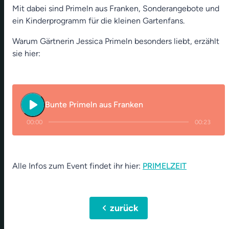
Mit dabei sind Primeln aus Franken, Sonderangebote und
ein Kinderprogramm für die kleinen Gartenfans.
Warum Gärtnerin Jessica Primeln besonders liebt, erzählt
sie hier:
play_arrow
Bunte Primeln aus Franken
00:00
00:23
Alle Infos zum Event findet ihr hier:
PRIMELZEIT
chevron_left
zurück