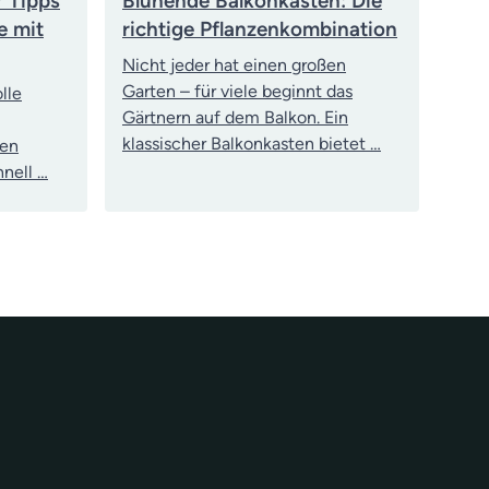
r Tipps
Blühende Balkonkästen: Die
e mit
richtige Pflanzenkombination
Nicht jeder hat einen großen
Garten – für viele beginnt das
lle
Gärtnern auf dem Balkon. Ein
klassischer Balkonkasten bietet …
ten
nell …