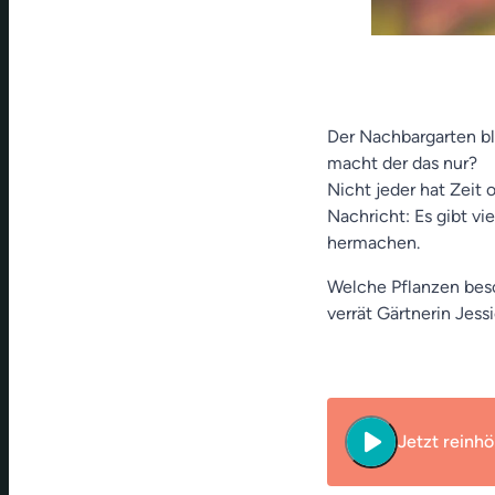
Der Nachbargarten bl
macht der das nur?
Nicht jeder hat Zeit
Nachricht: Es gibt v
hermachen.
Welche Pflanzen beso
verrät Gärtnerin Jes
play_arrow
Jetzt reinhö