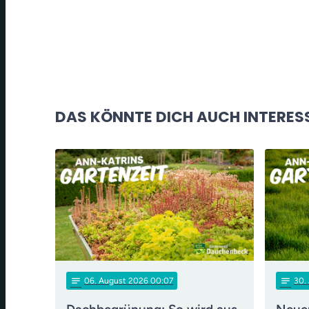
DAS KÖNNTE DICH AUCH INTERES
notes
notes
06
. August 2026 00:07
30
.