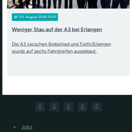
notes
03
. August 2026 15:07
Weniger Stau auf der A3 bei Erlangen
Die A3 zwischen Biebelried und Fürth/Erlangen
wurde auf sechs Fahrstreifen ausgebaut.
Jobs