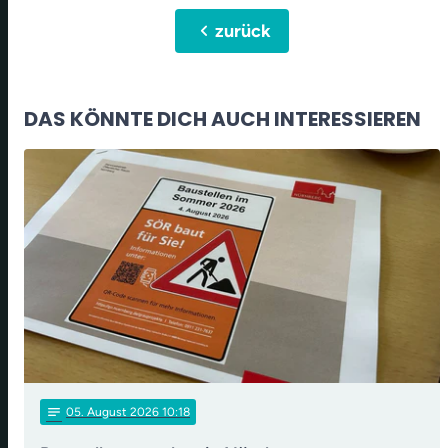
chevron_left
zurück
DAS KÖNNTE DICH AUCH INTERESSIEREN
notes
05
. August 2026 10:18