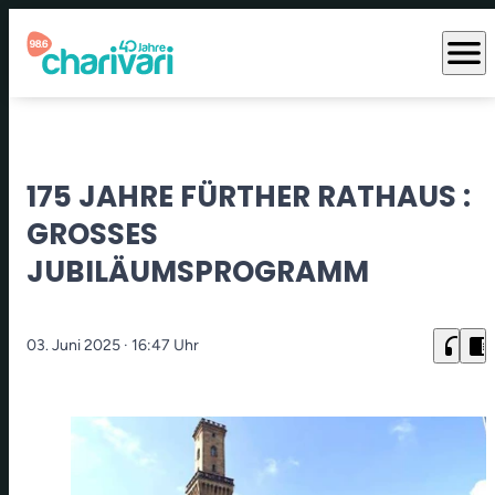
menu
175 JAHRE FÜRTHER RATHAUS :
GROSSES J
UBILÄUMSPROGRAMM
headphones
chrome_reader_mode
03. Juni 2025
· 16:47 Uhr