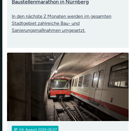
Baustellenmarathon in Nürnberg
In den nächste 2 Monaten werden im gesamten
Stadtgebiet zahlreiche Bau- und
Sanierungsmaßnahmen umgesetzt.
VAG
notes
04
. August 2026 06:07