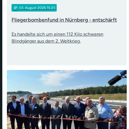
notes
03
. August 2026 15:23
Fliegerbombenfund in Nürnberg - entschärft
Es handelte sich um einen 112 Kilo schweren
Blindgänger aus dem 2. Weltkrieg.