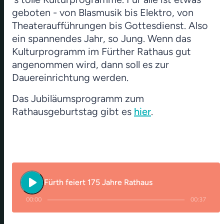
geboten - von Blasmusik bis Elektro, von
Theateraufführungen bis Gottesdienst. Also
ein spannendes Jahr, so Jung.
Wenn das
Kulturprogramm im Fürther Rathaus gut
angenommen wird, dann soll es zur
Dauereinrichtung werden.
Das Jubiläumsprogramm zum
Rathausgeburtstag gibt es
hier
.
play_arrow
Fürth feiert 175 Jahre Rathaus
00:00
00:37